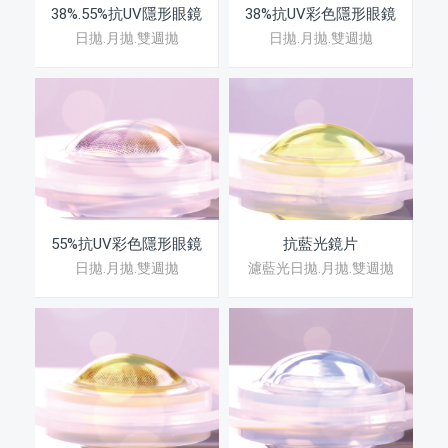
了解更多
了解更多
38%.55%抗UV隱形眼鏡
38%抗UV彩色隱形眼鏡
日拋.月拋.雙週拋
日拋.月拋.雙週拋
了解更多
了解更多
55%抗UV彩色隱形眼鏡
抗藍光鏡片
日拋.月拋.雙週拋
濾藍光日拋.月拋.雙週拋